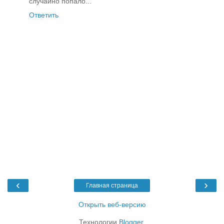
случайно попало...
Ответить
‹
›
Главная страница
Открыть веб-версию
Технологии
Blogger
.